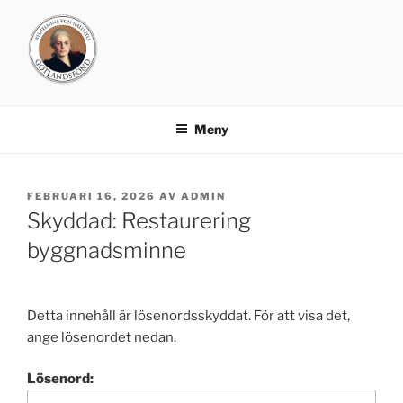
Hoppa
till
innehåll
GOTLANDSFONDEN
Meny
PUBLICERAT
FEBRUARI 16, 2026
AV
ADMIN
Skyddad: Restaurering
byggnadsminne
Detta innehåll är lösenordsskyddat. För att visa det,
ange lösenordet nedan.
Lösenord: