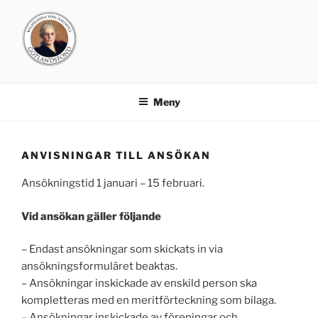
Hoppa
till
innehåll
GOTLANDSFONDEN
Meny
ANVISNINGAR TILL ANSÖKAN
Ansökningstid 1 januari – 15 februari.
Vid ansökan gäller följande
– Endast ansökningar som skickats in via
ansökningsformuläret beaktas.
– Ansökningar inskickade av enskild person ska
kompletteras med en meritförteckning som bilaga.
– Ansökningar inskickade av föreningar och