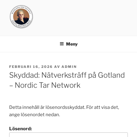
Hoppa
till
innehåll
GOTLANDSFONDEN
Meny
PUBLICERAT
FEBRUARI 16, 2026
AV
ADMIN
Skyddad: Nätverksträff på Gotland
– Nordic Tar Network
Detta innehåll är lösenordsskyddat. För att visa det,
ange lösenordet nedan.
Lösenord: